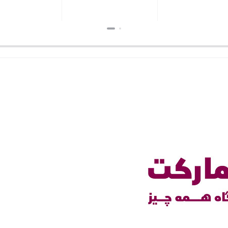
بستن
بستن