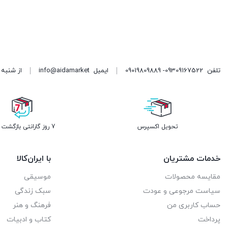
تلفن
09309167522- 09019809889
ایمیل
info@aidamarket
از شنبه تا پنجشنبه ، از ۹ 
تحویل اکسپرس
7 روز گارانتی بازگشت وجه
خدمات مشتریان
با ایران‌کالا
مقایسه محصولات
موسیقی
سیاست مرجوعی و عودت
سبک زندگی
حساب کاربری من
فرهنگ و هنر
پرداخت
کتاب و ادبیات