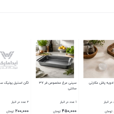
سینی مرغ مخصوص فر 37
لگن استيل يونيک سايز 20
سفره پاکن SRP
2 عدد در انبار
1 عدد در انبار
20,000
200,000
تومان
تومان
تومان