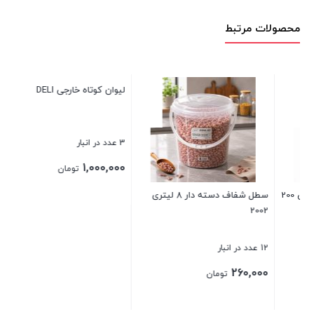
محصولات مرتبط
سرویس پارس اوپال زرین 28 پ
10 عدد در انبار
5,300,000
تومان
فاف دسته دار 8 لیتری
لیوان کوتاه خارجی DELI
بستن
3 عدد در انبار
1,000,000
تومان