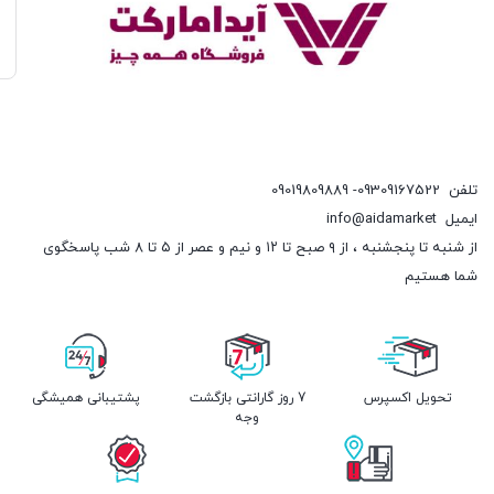
تلفن
09309167522- 09019809889
ایمیل
info@aidamarket
از شنبه تا پنجشنبه ، از ۹ صبح تا ۱۲ و نیم و عصر از ۵ تا ۸ شب پاسخگوی
شما هستیم
تحویل اکسپرس
7 روز گارانتی بازگشت
پشتیبانی همیشگی
وجه