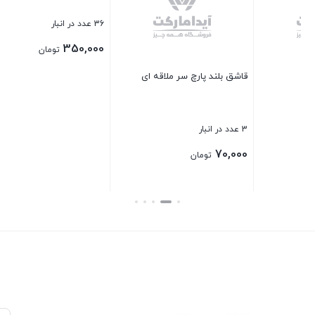
1 عدد در انبار
125,000
تومان
 ای
بطری شیکر اسپورت کاراکو
بستن
36 عدد در انبار
350,000
تومان
بستن