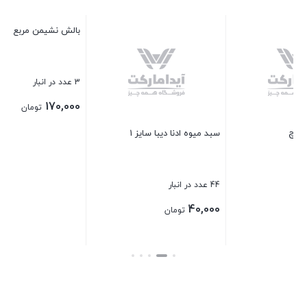
سایز
6 عدد در انبار
430,000
تومان
1
بالش نشیمن مربع 9 تکه
بستن
3 عدد در انبار
170,000
تومان
بستن