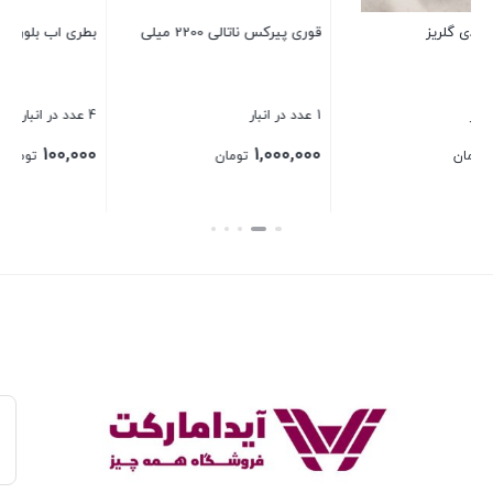
بطری اب بلوری
آبکش استيل يونيک سايز 26
4 عدد در انبار
3 عدد در انبار
320,000
100,000
تومان
تومان
بستن
بستن