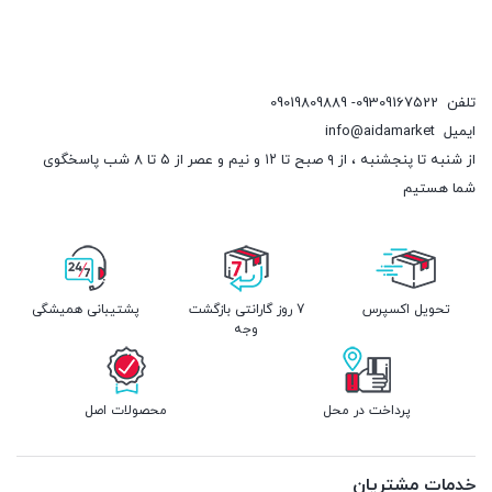
تلفن
09309167522- 09019809889
ایمیل
info@aidamarket
از شنبه تا پنجشنبه ، از ۹ صبح تا ۱۲ و نیم و عصر از ۵ تا ۸ شب پاسخگوی
شما هستیم
تحویل اکسپرس
7 روز گارانتی بازگشت
پشتیبانی همیشگی
وجه
پرداخت در محل
محصولات اصل
خدمات مشتریان