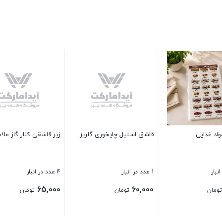
مین
لگن استيل يونيک سايز 26
قیچی تیتانیوم 8 اینچ لیوبی
پ
3 عدد در انبار
3 عدد در انبار
4 عدد در ان
0
350,000
320,000
تومان
تومان