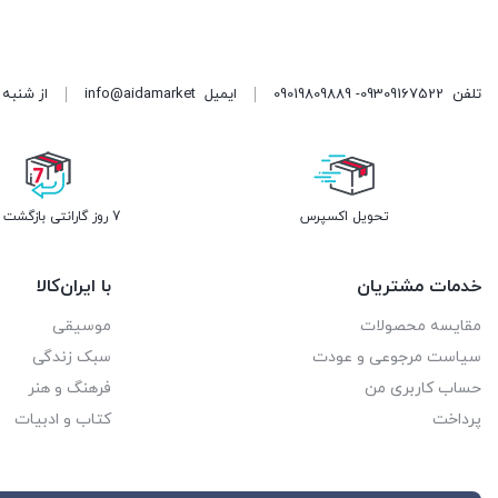
تلفن
09309167522- 09019809889
ایمیل
info@aidamarket
از شنبه تا پنجشنبه ، از ۹ 
تحویل اکسپرس
7 روز گارانتی بازگشت وجه
خدمات مشتریان
با ایران‌کالا
مقایسه محصولات
موسیقی
سیاست مرجوعی و عودت
سبک زندگی
حساب کاربری من
فرهنگ و هنر
پرداخت
کتاب و ادبیات