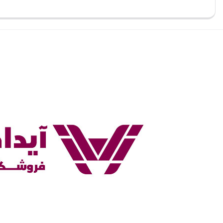
بستن
بستن