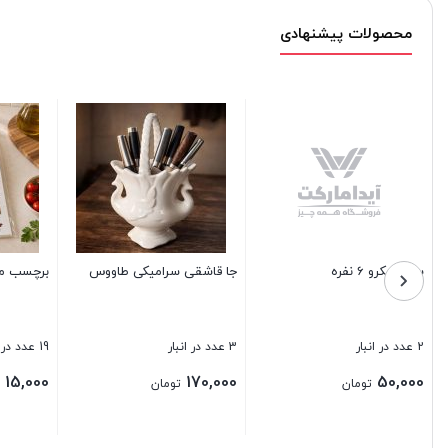
محصولات پیشنهادی
اد غذایی
قاشق استیل چایخوری گلریز
زیر قاشقی کنار گاز ملا
1 عدد در انبار
4 عدد در انبار
65,000
60,000
تومان
تومان
تومان