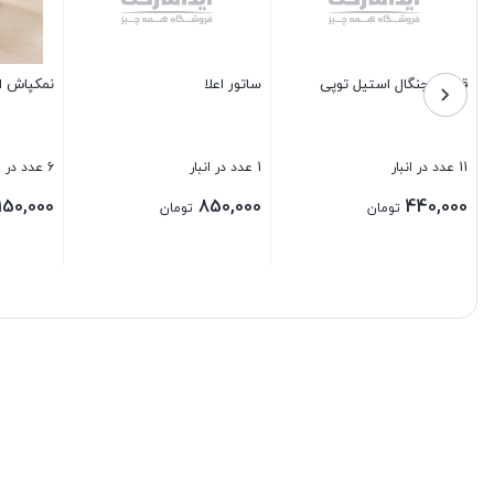
2
سرویس سطل 5 عددی مارال
فلاسک ون پارس VREP_20 دو
لیتری
1 عدد در انبار
1 عدد در انبار
1,700,000
830,000
تومان
تومان
بستن
بستن