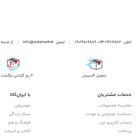
تلفن
09309167522- 09019809889
ایمیل
info@aidamarket
از شنبه تا پنجشنبه ، از ۹ 
تحویل اکسپرس
7 روز گارانتی بازگشت وجه
خدمات مشتریان
با ایران‌کالا
مقایسه محصولات
موسیقی
سیاست مرجوعی و عودت
سبک زندگی
حساب کاربری من
فرهنگ و هنر
پرداخت
کتاب و ادبیات