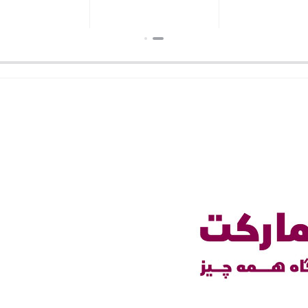
بستن
بستن