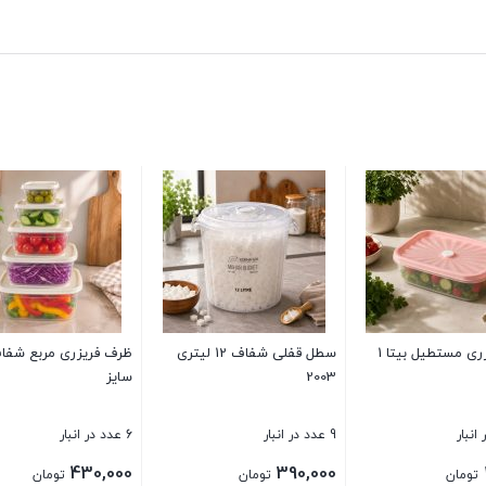
ظرف فریزری مربع شفاف بیتا 5
سطل دسته دار ادنا سایز 12
بشقاب خورشت اوپال سفید
مربع
ب
1 عدد در انبار
4 عدد در انبار
380,000
280,000
تومان
تومان