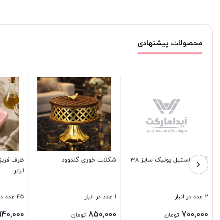
محصولات پیشنهادی
ظرف فریزری مستطیل بیتا 1
سطل قفلی شفاف 12 لیتری
2003
سایز
9 عدد در انبار
6 عدد در انبار
430,000
390,000
1
تومان
تومان
تومان