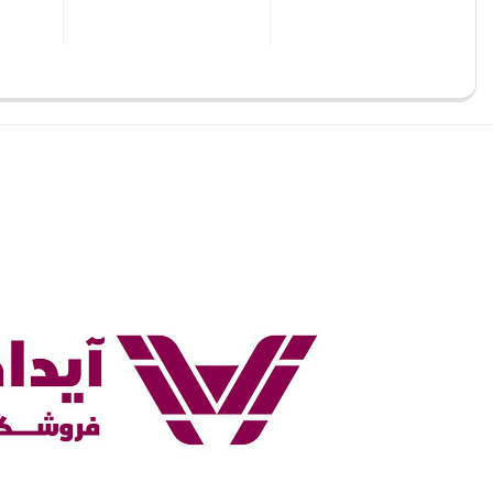
بستن
بستن