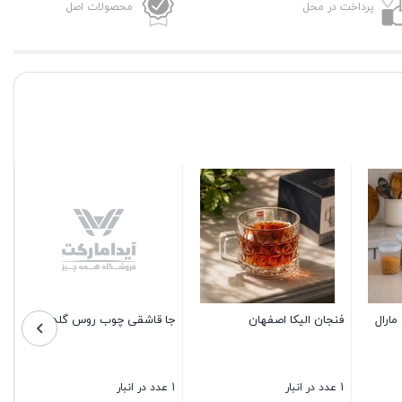
عدد
پرداخت در محل
محصولات اصل
کاسه فوجین کا
6 عدد در انبار
220,000
توم
فرنچ پرس 600 سی سی
شمع یلدا مبارک
بستن
3 عدد در انبار
8 عدد در انبار