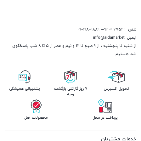
تلفن
09309167522- 09019809889
ایمیل
info@aidamarket
از شنبه تا پنجشنبه ، از ۹ صبح تا ۱۲ و نیم و عصر از ۵ تا ۸ شب پاسخگوی
شما هستیم
تحویل اکسپرس
7 روز گارانتی بازگشت
پشتیبانی همیشگی
وجه
پرداخت در محل
محصولات اصل
خدمات مشتریان