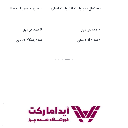
یت اصلی
فنجان منصور لب طلا
بستن
4 عدد در انبار
250,000
تومان
بستن