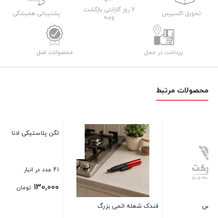
عدد
7 روز گارانتی بازگشت
تحویل اکسپرس
پشتیبانی همیشگی
وجه
پرداخت در محل
محصولات اصل
محصولات مرتبط
فندک شعله اتمی بزرگ
لگن پلاستیکی ادنا 1004
تف