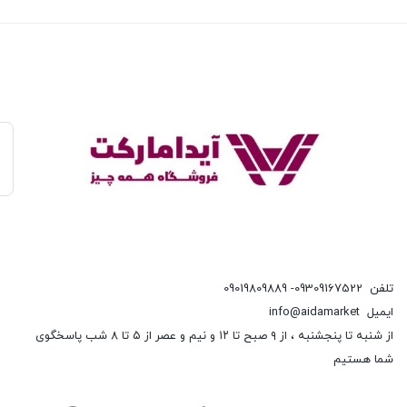
تلفن
09309167522- 09019809889
ایمیل
info@aidamarket
از شنبه تا پنجشنبه ، از ۹ صبح تا ۱۲ و نیم و عصر از ۵ تا ۸ شب پاسخگوی
شما هستیم