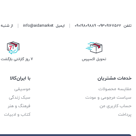
تلفن
09309167522- 09019809889
ایمیل
info@aidamarket
از شنبه تا پنجشنبه ، از ۹ 
تحویل اکسپرس
7 روز گارانتی بازگشت وجه
خدمات مشتریان
با ایران‌کالا
مقایسه محصولات
موسیقی
سیاست مرجوعی و عودت
سبک زندگی
حساب کاربری من
فرهنگ و هنر
پرداخت
کتاب و ادبیات