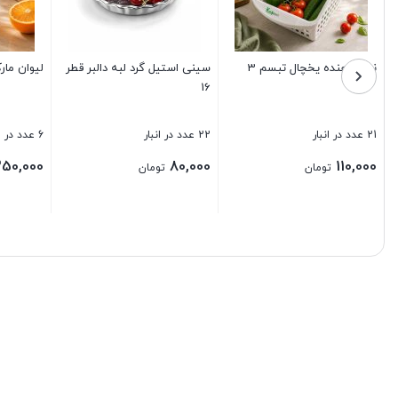
شمع توری هندوانه
جا ادویه چوبی گردان گرد 6تایی
ک
8 عدد در انبار
5 عدد در انبار
10
0
800,000
25,000
تومان
تومان
بستن
بستن
ب