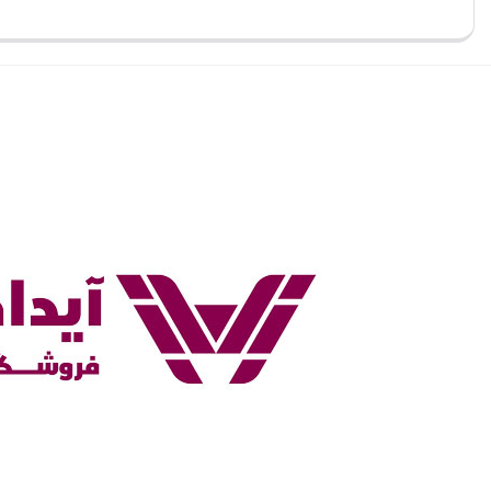
بستن
بستن