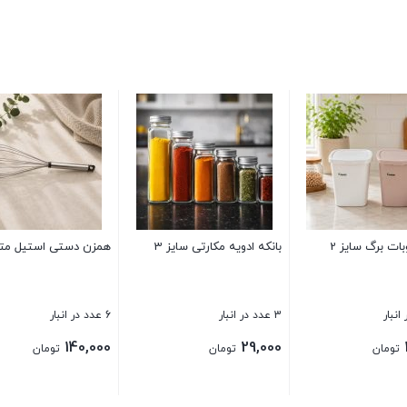
قاشق اجیل دسته چوب
ملاقه استیل هندی ضخیم
سطل پدالی ت
کوچک
118 عدد در انبار
3 عدد در انبار
5 عدد در انبار
110,000
220,000
80,000
تومان
تومان
توم