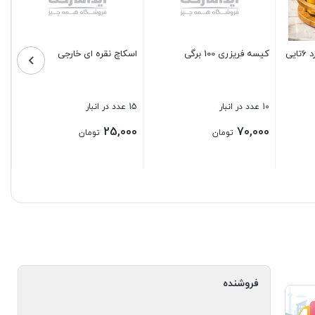
ی
دراور 4 طبقه پاتریس
جا صابونی لولایی پاتریس
2 عدد در انبار
5 عدد در انبار
50,000
500,000
ان
تومان
تومان
بستن
بستن
فروشنده