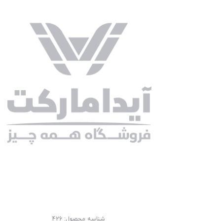
شناسه محصول:
426