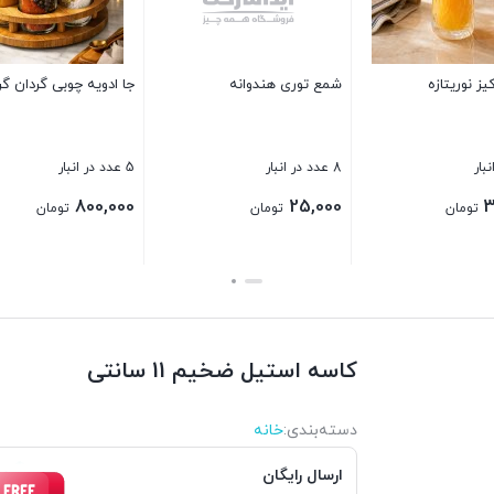
یسه فریزری 100 برگی
اسکاچ نقره ای خارجی
جا مدادی تبلت
 عدد در انبار
15 عدد در انبار
2 عدد در انبار
130,000
25,000
70,00
تومان
تومان
توم
ستن
بستن
بستن
کاسه استیل ضخیم 11 سانتی
دسته‌بندی‌:
خانه
ارسال رایگان