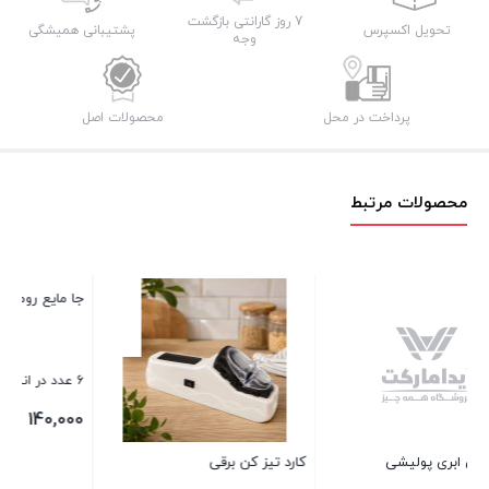
سانتی
7 روز گارانتی بازگشت
تحویل اکسپرس
پشتیبانی همیشگی
وجه
عدد
پرداخت در محل
محصولات اصل
محصولات مرتبط
جا مایع رومیزی شیشه ای لاین
کا
6 عدد در انبار
8 عدد در انبار
00
140,000
تومان
کارد تیز کن برقی