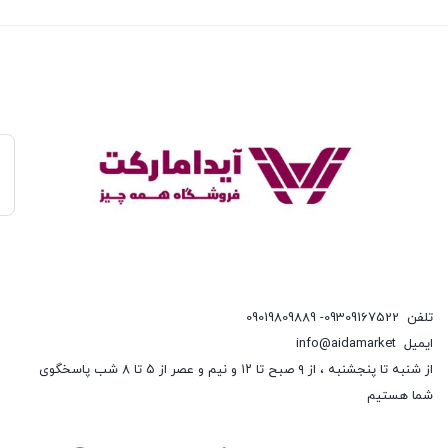
تلفن
09309167522- 09019809889
ایمیل
info@aidamarket
از شنبه تا پنجشنبه ، از ۹ صبح تا ۱۲ و نیم و عصر از ۵ تا ۸ شب پاسخگوی
شما هستیم