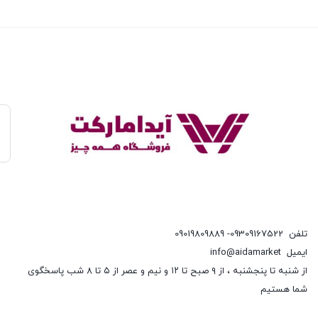
تلفن
09309167522- 09019809889
ایمیل
info@aidamarket
از شنبه تا پنجشنبه ، از ۹ صبح تا ۱۲ و نیم و عصر از ۵ تا ۸ شب پاسخگوی
شما هستیم