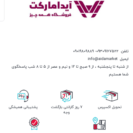
تلفن
09309167522- 09019809889
ایمیل
info@aidamarket
از شنبه تا پنجشنبه ، از ۹ صبح تا ۱۲ و نیم و عصر از ۵ تا ۸ شب پاسخگوی
شما هستیم
تحویل اکسپرس
7 روز گارانتی بازگشت
پشتیبانی همیشگی
وجه