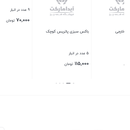
9 عدد در انبار
70,000
تومان
کوچک
تخته گوشت چوبی بامبو 30*20
بستن
1 عدد در انبار
360,000
تومان
بستن