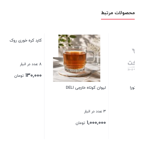
محصولات مرتبط
کارد کره خوری روک
فلاسک رمانتیک سرپیچ 1 لیتری
8 عدد در انبار
60 عدد در انبار
700,000
130,000
تومان
تومان