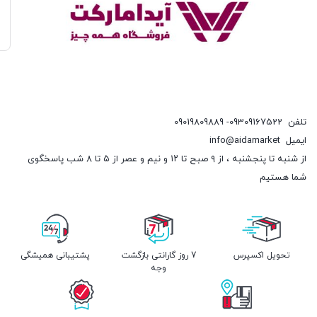
تلفن
09309167522- 09019809889
ایمیل
info@aidamarket
از شنبه تا پنجشنبه ، از ۹ صبح تا ۱۲ و نیم و عصر از ۵ تا ۸ شب پاسخگوی
شما هستیم
تحویل اکسپرس
7 روز گارانتی بازگشت
پشتیبانی همیشگی
وجه