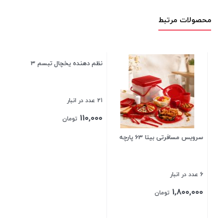
محصولات مرتبط
نظم دهنده یخچال تبسم 3
باکس نان شفاف ادنا 510
21 عدد در انبار
17 عدد در انبار
190,000
110,000
تومان
تومان