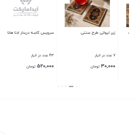
سرویس کاسه دربدار ادنا هانا
فنجان کلاسیک زنگان
43 عدد در انبار
2 عدد در انبار
230,000
520,000
تومان
تومان
بستن
بستن