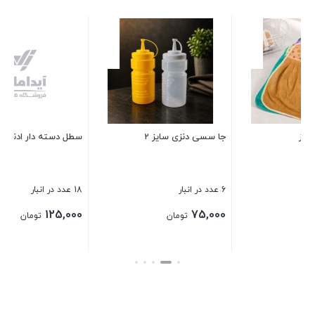
کاغذ روغنی قنادی
7 عدد در انبار
110,000
تومان
سطل دسته دار ادنا سایز 5
بستن
18 عدد در انبار
125,000
تومان
بستن