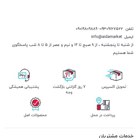
تلفن
09309167522- 09019809889
ایمیل
info@aidamarket
از شنبه تا پنجشنبه ، از ۹ صبح تا ۱۲ و نیم و عصر از ۵ تا ۸ شب پاسخگوی
شما هستیم
تحویل اکسپرس
7 روز گارانتی بازگشت
پشتیبانی همیشگی
وجه
پرداخت در محل
محصولات اصل
خدمات مشتریان