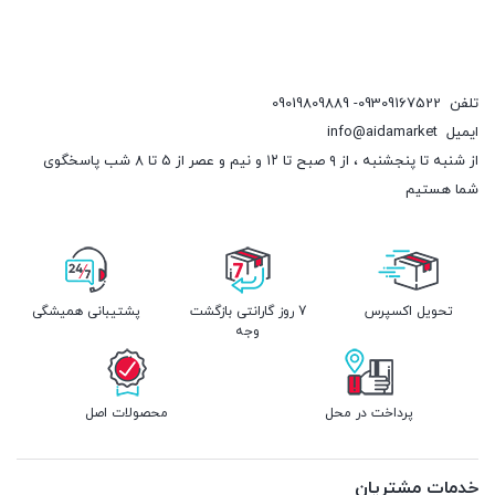
تلفن
09309167522- 09019809889
ایمیل
info@aidamarket
از شنبه تا پنجشنبه ، از ۹ صبح تا ۱۲ و نیم و عصر از ۵ تا ۸ شب پاسخگوی
شما هستیم
تحویل اکسپرس
7 روز گارانتی بازگشت
پشتیبانی همیشگی
وجه
پرداخت در محل
محصولات اصل
خدمات مشتریان