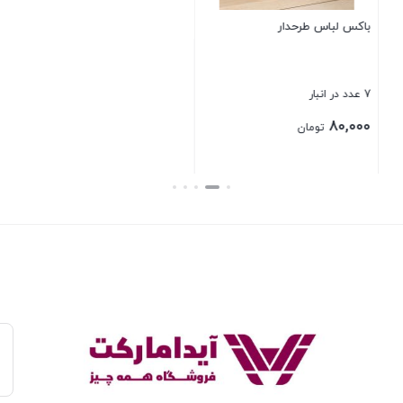
سطل شفاف دسته دار 8 لیتری
جارو نپتون پاتریس
2002
12 عدد در انبار
4 عدد در انبار
35,000
260,000
تومان
تومان
بستن
بستن