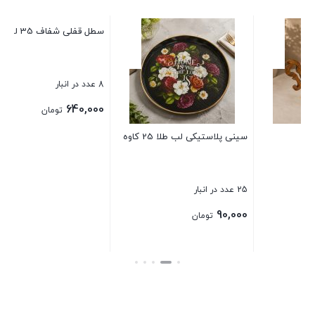
ظرف درب پیچ ویتا کوچک
33 عدد در انبار
60,000
تومان
وه
سطل قفلی شفاف 35 لیتری 2005
بستن
8 عدد در انبار
640,000
تومان
بستن