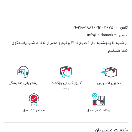
تلفن
09309167522- 09019809889
ایمیل
info@aidamarket
از شنبه تا پنجشنبه ، از ۹ صبح تا ۱۲ و نیم و عصر از ۵ تا ۸ شب پاسخگوی
شما هستیم
تحویل اکسپرس
7 روز گارانتی بازگشت
پشتیبانی همیشگی
وجه
پرداخت در محل
محصولات اصل
خدمات مشتریان