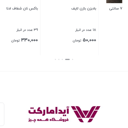
باکس نان شفاف ادنا 520
قوری پیرکس 1100 میلی
39 عدد در انبار
10 عدد در انبار
260,000
330,000
تومان
تومان
بستن
بستن