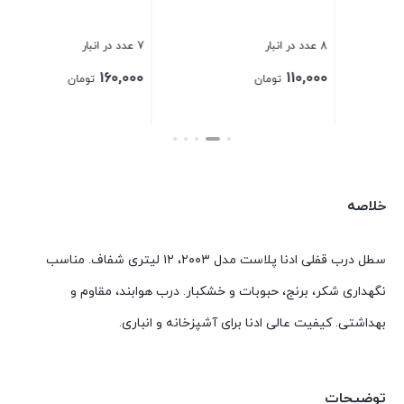
8 عدد در انبار
7 عدد در انبار
21 عدد در انبار
00
160,000
110,000
تومان
تومان
بستن
بستن
بست
خلاصه
سطل درب قفلی ادنا پلاست مدل ۲۰۰۳، ۱۲ لیتری شفاف. مناسب
نگهداری شکر، برنج، حبوبات و خشکبار. درب هوابند، مقاوم و
بهداشتی. کیفیت عالی ادنا برای آشپزخانه و انباری.
توضیحات