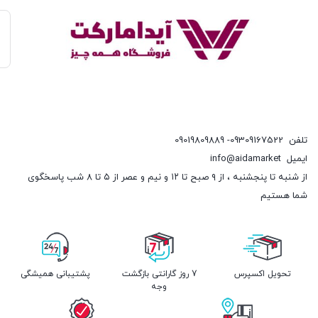
تلفن
09309167522- 09019809889
ایمیل
info@aidamarket
از شنبه تا پنجشنبه ، از ۹ صبح تا ۱۲ و نیم و عصر از ۵ تا ۸ شب پاسخگوی
شما هستیم
تحویل اکسپرس
7 روز گارانتی بازگشت
پشتیبانی همیشگی
وجه