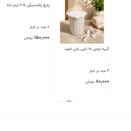
لیو
3 عدد در انبار
00
گیره لباس 16 تایی بازن لایف
پارچ پلاستیکی 2.5 لیتر ادنا
بست
4 عدد در انبار
2 عدد در انبار
150,000
80,000
تومان
تومان
بستن
بستن