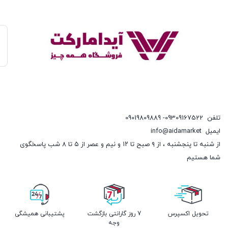
تلفن
09309167522- 09019809889
ایمیل
info@aidamarket
از شنبه تا پنجشنبه ، از ۹ صبح تا ۱۲ و نیم و عصر از ۵ تا ۸ شب پاسخگوی
شما هستیم
تحویل اکسپرس
7 روز گارانتی بازگشت
پشتیبانی همیشگی
وجه