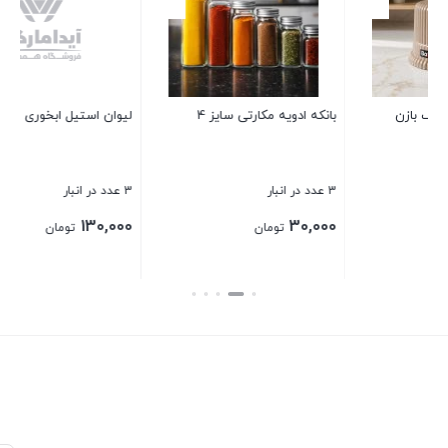
4 عدد در انبار
230,000
تومان
4
لیوان استیل ابخوری
بستن
3 عدد در انبار
130,000
تومان
بستن