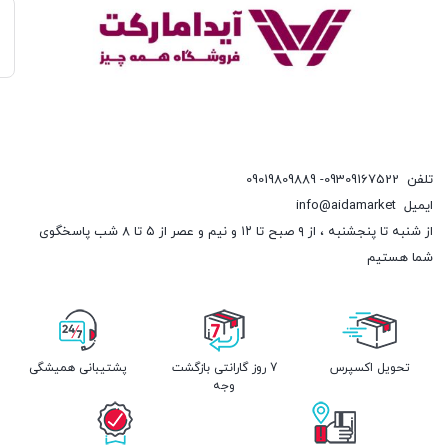
تلفن
09309167522- 09019809889
ایمیل
info@aidamarket
از شنبه تا پنجشنبه ، از ۹ صبح تا ۱۲ و نیم و عصر از ۵ تا ۸ شب پاسخگوی
شما هستیم
تحویل اکسپرس
7 روز گارانتی بازگشت
پشتیبانی همیشگی
وجه