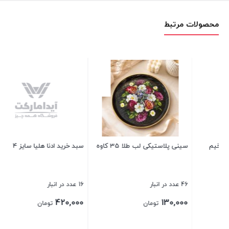
محصولات مرتبط
سبد خرید ادنا هلیا سایز 4
سطل پدال فلزی 12 لیتری TIDY
16 عدد در انبار
12 عدد در انبار
790,000
420,000
تومان
تومان