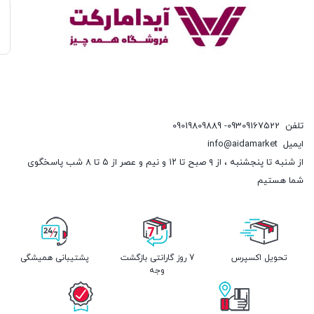
تلفن
09309167522- 09019809889
ایمیل
info@aidamarket
از شنبه تا پنجشنبه ، از ۹ صبح تا ۱۲ و نیم و عصر از ۵ تا ۸ شب پاسخگوی
شما هستیم
تحویل اکسپرس
7 روز گارانتی بازگشت
پشتیبانی همیشگی
وجه