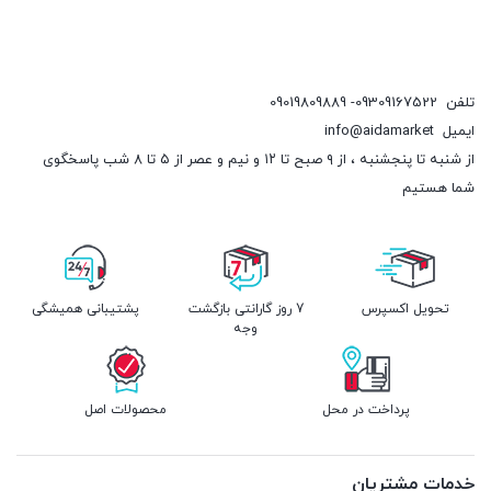
تلفن
09309167522- 09019809889
ایمیل
info@aidamarket
از شنبه تا پنجشنبه ، از ۹ صبح تا ۱۲ و نیم و عصر از ۵ تا ۸ شب پاسخگوی
شما هستیم
تحویل اکسپرس
7 روز گارانتی بازگشت
پشتیبانی همیشگی
وجه
پرداخت در محل
محصولات اصل
خدمات مشتریان