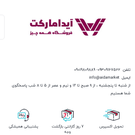
تلفن
09309167522- 09019809889
ایمیل
info@aidamarket
از شنبه تا پنجشنبه ، از ۹ صبح تا ۱۲ و نیم و عصر از ۵ تا ۸ شب پاسخگوی
شما هستیم
تحویل اکسپرس
7 روز گارانتی بازگشت
پشتیبانی همیشگی
وجه