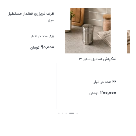
ظرف فریزری قفلدار مستطیل 350
نمکپاش پادیز کوتاه
میل
88 عدد در انبار
1 عدد در انبار
25,000
90,000
تومان
تومان
بستن
بستن