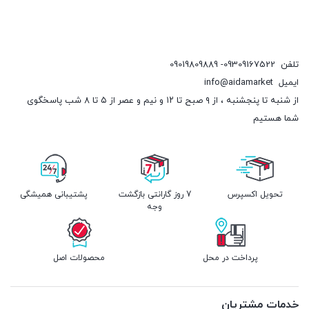
تلفن
09309167522- 09019809889
ایمیل
info@aidamarket
از شنبه تا پنجشنبه ، از ۹ صبح تا ۱۲ و نیم و عصر از ۵ تا ۸ شب پاسخگوی
شما هستیم
تحویل اکسپرس
7 روز گارانتی بازگشت
پشتیبانی همیشگی
وجه
پرداخت در محل
محصولات اصل
خدمات مشتریان