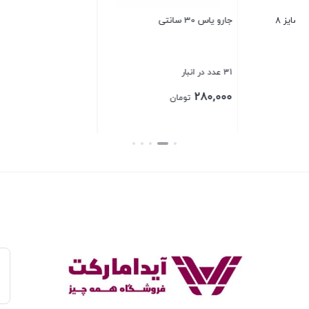
جا مایع رومیزی شیشه ای لاین
(لانچ باکس) ظرف غذا استیل 2079
6 عدد در انبار
1 عدد در انبار
650,000
140,000
تومان
تومان
بستن
بستن