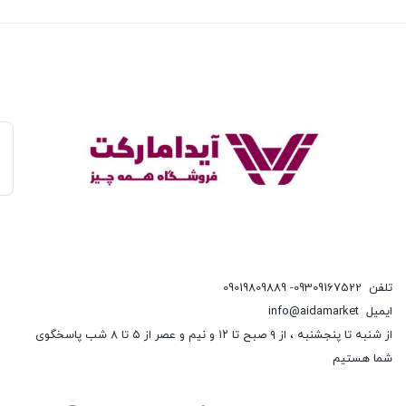
تلفن
09309167522- 09019809889
ایمیل
info@aidamarket
از شنبه تا پنجشنبه ، از ۹ صبح تا ۱۲ و نیم و عصر از ۵ تا ۸ شب پاسخگوی
شما هستیم