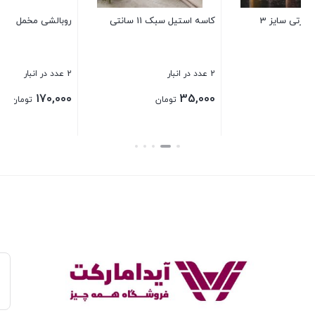
روبالشی مخمل برجسته
بستن
2 عدد در انبار
170,000
تومان
بستن