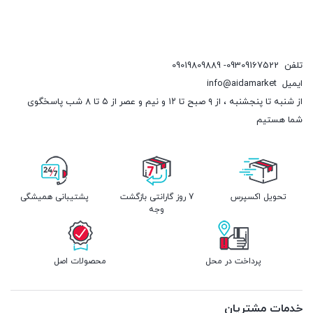
تلفن
09309167522- 09019809889
ایمیل
info@aidamarket
از شنبه تا پنجشنبه ، از ۹ صبح تا ۱۲ و نیم و عصر از ۵ تا ۸ شب پاسخگوی
شما هستیم
تحویل اکسپرس
7 روز گارانتی بازگشت
پشتیبانی همیشگی
وجه
پرداخت در محل
محصولات اصل
خدمات مشتریان