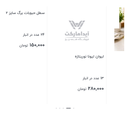
تاب
2 عدد در انبار
00
لیوان لیونا نوریتازه
سطل حبوبات برگ سایز 2
بست
13 عدد در انبار
24 عدد در انبار
150,000
280,000
تومان
تومان
بستن
بستن