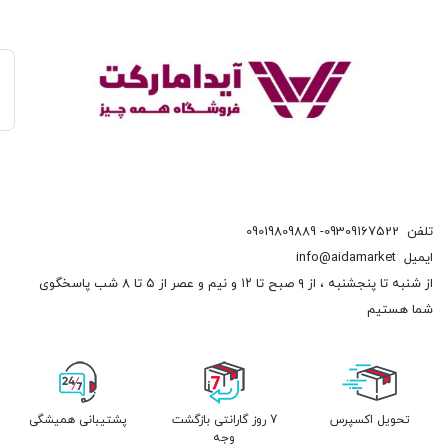
تلفن
09309167522- 09019809889
ایمیل
info@aidamarket
از شنبه تا پنجشنبه ، از ۹ صبح تا ۱۲ و نیم و عصر از ۵ تا ۸ شب پاسخگوی
شما هستیم
تحویل اکسپرس
7 روز گارانتی بازگشت
پشتیبانی همیشگی
وجه